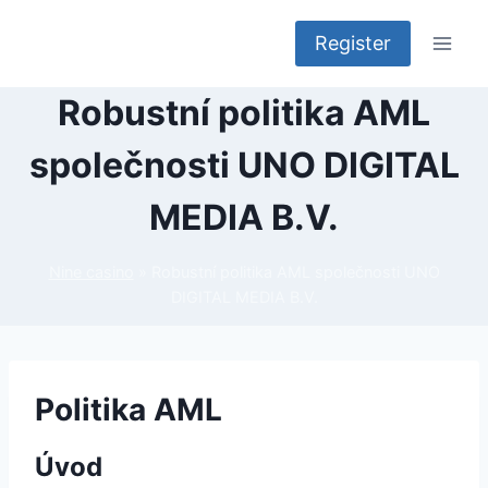
Přeskočit
na
Register
obsah
Robustní politika AML
společnosti UNO DIGITAL
MEDIA B.V.
Nine casino
»
Robustní politika AML společnosti UNO
DIGITAL MEDIA B.V.
Politika AML
Úvod