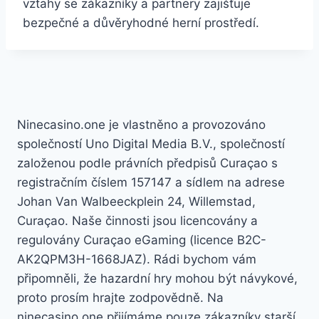
vztahy se zákazníky a partnery zajišťuje
bezpečné a důvěryhodné herní prostředí.
Ninecasino.one je vlastněno a provozováno
společností Uno Digital Media B.V., společností
založenou podle právních předpisů Curaçao s
registračním číslem 157147 a sídlem na adrese
Johan Van Walbeeckplein 24, Willemstad,
Curaçao. Naše činnosti jsou licencovány a
regulovány Curaçao eGaming (licence B2C-
AK2QPM3H-1668JAZ). Rádi bychom vám
připomněli, že hazardní hry mohou být návykové,
proto prosím hrajte zodpovědně. Na
ninecasino.one přijímáme pouze zákazníky starší