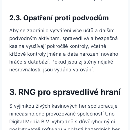
2.3. Opatření proti podvodům
Aby se zabránilo vytváření více účtů a dalším
podvodným aktivitám, spravedlivá a bezpečná
kasina využívají pokročilé kontroly, včetně
křížové kontroly jména a data narození nového
hráče s databází. Pokud jsou zjištěny nějaké
nesrovnalosti, jsou vydána varování.
3. RNG pro spravedlivé hraní
S výjimkou živých kasinových her spolupracuje
ninecasino.one provozované společností Uno
Digital Media B.V. výhradně s důvěryhodnými
poskytovateli softwaru v oblasti hazardních her.