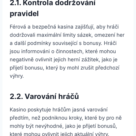
2.1. Kontrola dodržování
pravidel
Férová a bezpečná kasina zajišťují, aby hráči
dodržovali maximální limity sázek, omezení her
a další podmínky související s bonusy. Hráči
jsou informováni o činnostech, které mohou
negativně ovlivnit jejich herní zážitek, jako je
přijetí bonusu, který by mohl zrušit předchozí
výhry.
2.2. Varování hráčů
Kasino poskytuje hráčům jasná varování
předtím, než podniknou kroky, které by pro ně
mohly být nevýhodné, jako je přijetí bonusů,
které mohou ovlivnit jejich aktuální výhry.