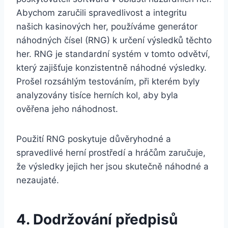
Abychom zaručili spravedlivost a integritu
našich kasinových her, používáme generátor
náhodných čísel (RNG) k určení výsledků těchto
her. RNG je standardní systém v tomto odvětví,
který zajišťuje konzistentně náhodné výsledky.
Prošel rozsáhlým testováním, při kterém byly
analyzovány tisíce herních kol, aby byla
ověřena jeho náhodnost.
Použití RNG poskytuje důvěryhodné a
spravedlivé herní prostředí a hráčům zaručuje,
že výsledky jejich her jsou skutečně náhodné a
nezaujaté.
4. Dodržování předpisů