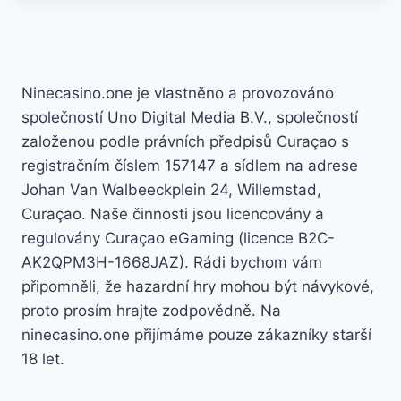
Ninecasino.one je vlastněno a provozováno
společností Uno Digital Media B.V., společností
založenou podle právních předpisů Curaçao s
registračním číslem 157147 a sídlem na adrese
Johan Van Walbeeckplein 24, Willemstad,
Curaçao. Naše činnosti jsou licencovány a
regulovány Curaçao eGaming (licence B2C-
AK2QPM3H-1668JAZ). Rádi bychom vám
připomněli, že hazardní hry mohou být návykové,
proto prosím hrajte zodpovědně. Na
ninecasino.one přijímáme pouze zákazníky starší
18 let.