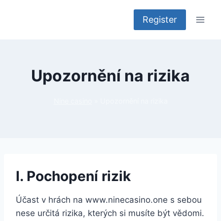
Přeskočit
na
Register
obsah
Upozornění na rizika
Nine casino
»
Upozornění na rizika
I. Pochopení rizik
Účast v hrách na www.ninecasino.one s sebou
nese určitá rizika, kterých si musíte být vědomi.