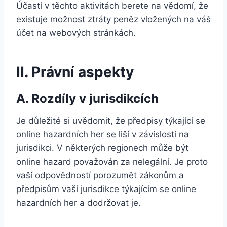
Účastí v těchto aktivitách berete na vědomí, že
existuje možnost ztráty peněz vložených na váš
účet na webových stránkách.
II. Právní aspekty
A. Rozdíly v jurisdikcích
Je důležité si uvědomit, že předpisy týkající se
online hazardních her se liší v závislosti na
jurisdikci. V některých regionech může být
online hazard považován za nelegální. Je proto
vaší odpovědností porozumět zákonům a
předpisům vaší jurisdikce týkajícím se online
hazardních her a dodržovat je.