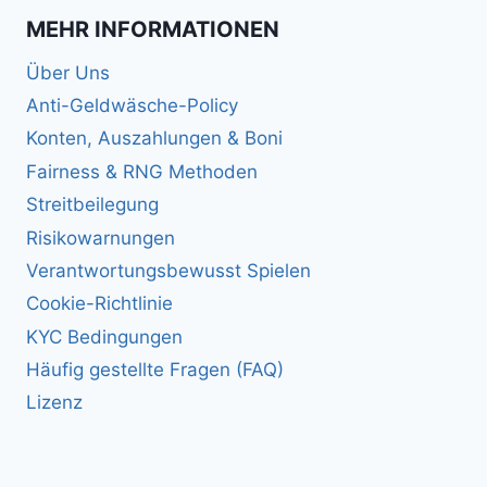
MEHR INFORMATIONEN
Über Uns
Anti-Geldwäsche-Policy
Konten, Auszahlungen & Boni
Fairness & RNG Methoden
Streitbeilegung
Risikowarnungen
Verantwortungsbewusst Spielen
Cookie-Richtlinie
KYC Bedingungen
Häufig gestellte Fragen (FAQ)
Lizenz