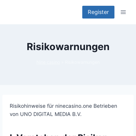
Zum
Inhalt
Register
springen
Risikowarnungen
Nine casino
»
Risikowarnungen
Risikohinweise für ninecasino.one Betrieben
von UNO DIGITAL MEDIA B.V.