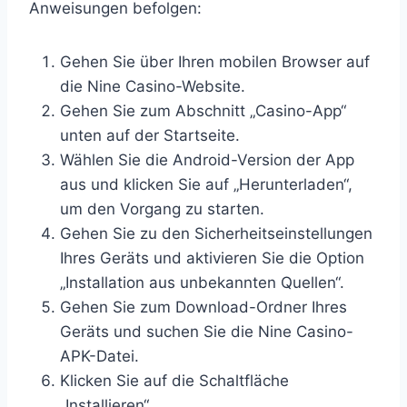
Anweisungen befolgen:
Gehen Sie über Ihren mobilen Browser auf
die Nine Сasino-Website.
Gehen Sie zum Abschnitt „Casino-App“
unten auf der Startseite.
Wählen Sie die Android-Version der App
aus und klicken Sie auf „Herunterladen“,
um den Vorgang zu starten.
Gehen Sie zu den Sicherheitseinstellungen
Ihres Geräts und aktivieren Sie die Option
„Installation aus unbekannten Quellen“.
Gehen Sie zum Download-Ordner Ihres
Geräts und suchen Sie die Nine Сasino-
APK-Datei.
Klicken Sie auf die Schaltfläche
„Installieren“.