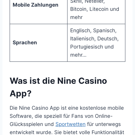
Skrill, Neteller,
Mobile Zahlungen
Bitcoin, Litecoin und
mehr
Englisch, Spanisch,
Italienisch, Deutsch,
Sprachen
Portugiesisch und
mehr…
Was ist die Nine Сasino
App?
Die Nine Сasino App ist eine kostenlose mobile
Software, die speziell für Fans von Online-
Glücksspielen und
Sportwetten
für unterwegs
entwickelt wurde. Sie bietet volle Funktionalität