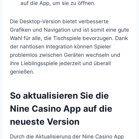
auf die App, um sie zu öffnen.
Die Desktop-Version bietet verbesserte
Grafiken und Navigation und ist somit eine gute
Wahl für alle, die Tischspiele bevorzugen. Dank
der nahtlosen Integration können Spieler
problemlos zwischen Geräten wechseln und
ihre Lieblingsspiele jederzeit und überall
genießen.
So aktualisieren Sie die
Nine Сasino App auf die
neueste Version
Durch die Aktualisierung der Nine Сasino App