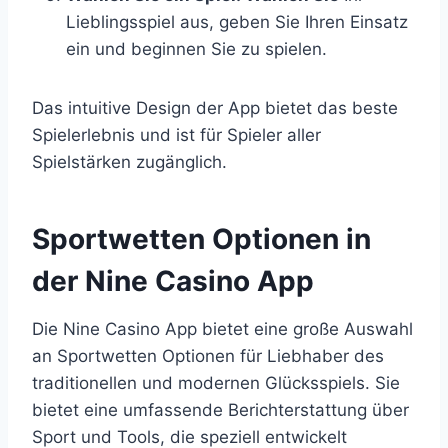
Lieblingsspiel aus, geben Sie Ihren Einsatz
ein und beginnen Sie zu spielen.
Das intuitive Design der App bietet das beste
Spielerlebnis und ist für Spieler aller
Spielstärken zugänglich.
Sportwetten Optionen in
der Nine Сasino App
Die Nine Сasino App bietet eine große Auswahl
an Sportwetten Optionen für Liebhaber des
traditionellen und modernen Glücksspiels. Sie
bietet eine umfassende Berichterstattung über
Sport und Tools, die speziell entwickelt