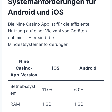
Systemanforderungen für
Android und iOS
Die Nine Сasino App ist für die effiziente
Nutzung auf einer Vielzahl von Geräten
optimiert. Hier sind die
Mindestsystemanforderungen:
Nine
Casino-
iOS
Android
App-Version
Betriebssyst
11.0+
6.0+
em
RAM
1 GB
1 GB