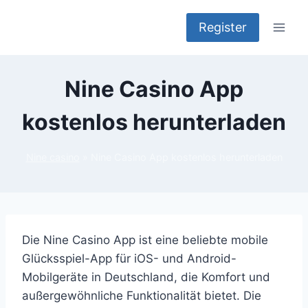
Zum
Inhalt
Register
springen
Nine Сasino App
kostenlos herunterladen
Nine casino
»
Nine Сasino App kostenlos herunterladen
Die Nine Сasino App ist eine beliebte mobile
Glücksspiel-App für iOS- und Android-
Mobilgeräte in Deutschland, die Komfort und
außergewöhnliche Funktionalität bietet. Die