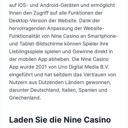
auf iOS- und Android-Geräten und ermöglicht
Ihnen den Zugriff auf alle Funktionen der
Desktop-Version der Website. Dank der
hervorragenden Anpassung der Website-
Funktionalität von Nine Сasino an Smartphone-
und Tablet-Bildschirme können Spieler ihre
Lieblingsspiele spielen und Gewinne direkt in
der mobilen App abheben. Die Nine Сasino
App wurde 2021 von Uno Digital Media B.V.
eingeführt und hat seitdem das Vertrauen von
Nutzern aus Dutzenden Ländern gewonnen,
darunter Deutschland, Italien, Spanien und
Griechenland.
Laden Sie die Nine Сasino