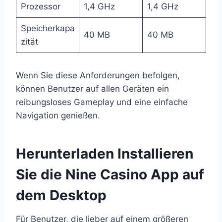
Prozessor
1,4 GHz
1,4 GHz
Speicherkapa
40 MB
40 MB
zität
Wenn Sie diese Anforderungen befolgen,
können Benutzer auf allen Geräten ein
reibungsloses Gameplay und eine einfache
Navigation genießen.
Herunterladen Installieren
Sie die Nine Сasino App auf
dem Desktop
Für Benutzer, die lieber auf einem größeren