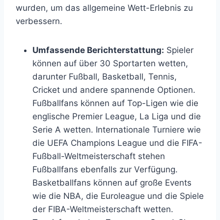
wurden, um das allgemeine Wett-Erlebnis zu
verbessern.
Umfassende Berichterstattung:
Spieler
können auf über 30 Sportarten wetten,
darunter Fußball, Basketball, Tennis,
Cricket und andere spannende Optionen.
Fußballfans können auf Top-Ligen wie die
englische Premier League, La Liga und die
Serie A wetten. Internationale Turniere wie
die UEFA Champions League und die FIFA-
Fußball-Weltmeisterschaft stehen
Fußballfans ebenfalls zur Verfügung.
Basketballfans können auf große Events
wie die NBA, die Euroleague und die Spiele
der FIBA-Weltmeisterschaft wetten.