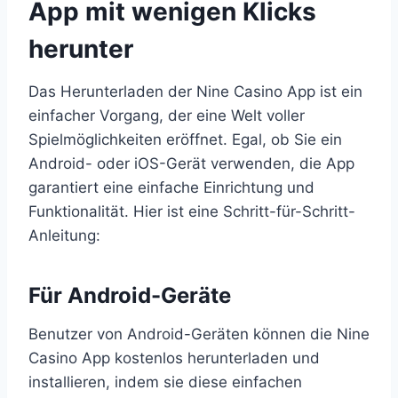
App mit wenigen Klicks
herunter
Das Herunterladen der Nine Сasino App ist ein
einfacher Vorgang, der eine Welt voller
Spielmöglichkeiten eröffnet. Egal, ob Sie ein
Android- oder iOS-Gerät verwenden, die App
garantiert eine einfache Einrichtung und
Funktionalität. Hier ist eine Schritt-für-Schritt-
Anleitung:
Für Android-Geräte
Benutzer von Android-Geräten können die Nine
Сasino App kostenlos herunterladen und
installieren, indem sie diese einfachen