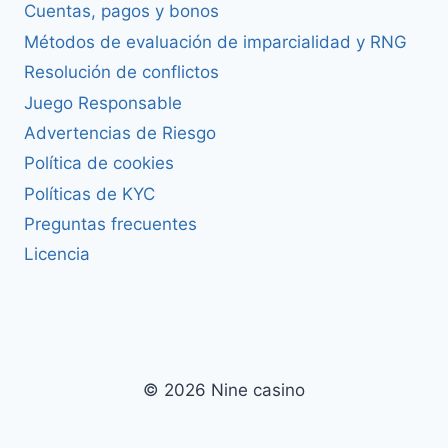
Cuentas, pagos y bonos
Métodos de evaluación de imparcialidad y RNG
Resolución de conflictos
Juego Responsable
Advertencias de Riesgo
Política de cookies
Políticas de KYC
Preguntas frecuentes
Licencia
© 2026 Nine casino