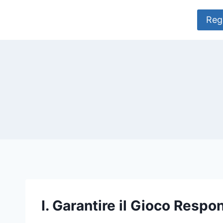
Salta
al
Reg
contenuto
I. Garantire il Gioco Respo