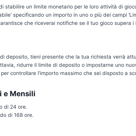
tabilire un limite monetario per le loro attività di gioc
ile’ specificando un importo in uno o più dei campi ‘Limi
antisce che riceverai notifiche se il tuo gioco supera i li
i deposito, tieni presente che la tua richiesta verrà at
ttavia, ridurre il limite di deposito o impostarne uno n
per controllare l’importo massimo che sei disposto a sco
i e Mensili
do di 24 ore.
iodo di 168 ore.