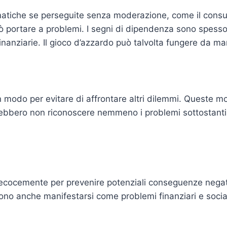
tiche se perseguite senza moderazione, come il consumo 
 portare a problemi. I segni di dipendenza sono spesso 
anziarie. Il gioco d’azzardo può talvolta fungere da man
n modo per evitare di affrontare altri dilemmi. Queste m
ebbero non riconoscere nemmeno i problemi sottostanti e 
recocemente per prevenire potenziali conseguenze negat
sono anche manifestarsi come problemi finanziari e social