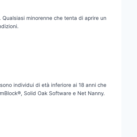
t. Qualsiasi minorenne che tenta di aprire un
dizioni.
 sono individui di età inferiore ai 18 anni che
GamBlock®, Solid Oak Software e Net Nanny.