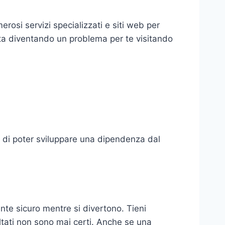
rosi servizi specializzati e siti web per
sta diventando un problema per te visitando
o di poter sviluppare una dipendenza dal
te sicuro mentre si divertono. Tieni
ultati non sono mai certi. Anche se una