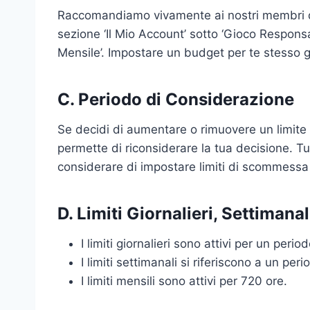
Raccomandiamo vivamente ai nostri membri di s
sezione ‘Il Mio Account’ sotto ‘Gioco Responsab
Mensile’. Impostare un budget per te stesso gar
C. Periodo di Considerazione
Se decidi di aumentare o rimuovere un limite d
permette di riconsiderare la tua decisione. Tu
considerare di impostare limiti di scommessa 
D. Limiti Giornalieri, Settimanal
I limiti giornalieri sono attivi per un perio
I limiti settimanali si riferiscono a un per
I limiti mensili sono attivi per 720 ore.