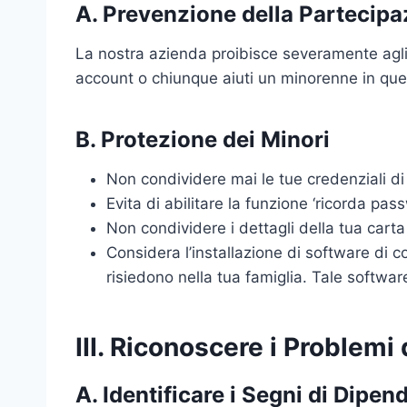
A. Prevenzione della Partecipa
La nostra azienda proibisce severamente agli i
account o chiunque aiuti un minorenne in ques
B. Protezione dei Minori
Non condividere mai le tue credenziali d
Evita di abilitare la funzione ‘ricorda pa
Non condividere i dettagli della tua carta
Considera l’installazione di software di co
risiedono nella tua famiglia. Tale softw
III. Riconoscere i Problemi
A. Identificare i Segni di Dipe