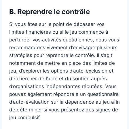
B. Reprendre le contrôle
Si vous êtes sur le point de dépasser vos
limites financières ou si le jeu commence à
perturber vos activités quotidiennes, nous vous
recommandons vivement d’envisager plusieurs
stratégies pour reprendre le contrôle. Il s’agit
notamment de mettre en place des limites de
jeu, d’explorer les options d’auto-exclusion et
de chercher de l’aide et du soutien auprès
d’organisations indépendantes réputées. Vous
pouvez également répondre à un questionnaire
d’auto-évaluation sur la dépendance au jeu afin
de déterminer si vous présentez des signes de
jeu compulsif.