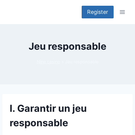
Aller
au
Register
contenu
Jeu responsable
Nine casino
»
Jeu responsable
I. Garantir un jeu
responsable