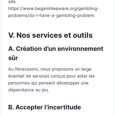
site
https://www.begambleaware.org/gambling-
problems/do-i-have-a-gambling-problem.
V. Nos services et outils
A. Création d’un environnement
sûr
Au Ninecasino, nous proposons un large
éventail de services conçus pour aider les
personnes qui pensent développer une
dépendance au jeu.
B. Accepter l’incertitude