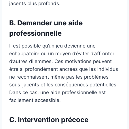
jacents plus profonds.
B. Demander une aide
professionnelle
Il est possible qu’un jeu devienne une
échappatoire ou un moyen d’éviter d’affronter
d’autres dilemmes. Ces motivations peuvent
être si profondément ancrées que les individus
ne reconnaissent même pas les problèmes
sous-jacents et les conséquences potentielles.
Dans ce cas, une aide professionnelle est
facilement accessible.
C. Intervention précoce