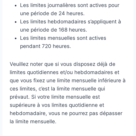
Les limites journalières sont actives pour
une période de 24 heures.
Les limites hebdomadaires s’appliquent à
une période de 168 heures.
Les limites mensuelles sont actives
pendant 720 heures.
Veuillez noter que si vous disposez déjà de
limites quotidiennes et/ou hebdomadaires et
que vous fixez une limite mensuelle inférieure à
ces limites, c’est la limite mensuelle qui
prévaut. Si votre limite mensuelle est
supérieure à vos limites quotidienne et
hebdomadaire, vous ne pourrez pas dépasser
la limite mensuelle.