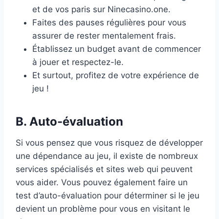
et de vos paris sur Ninecasino.one.
Faites des pauses régulières pour vous
assurer de rester mentalement frais.
Établissez un budget avant de commencer
à jouer et respectez-le.
Et surtout, profitez de votre expérience de
jeu !
B. Auto-évaluation
Si vous pensez que vous risquez de développer
une dépendance au jeu, il existe de nombreux
services spécialisés et sites web qui peuvent
vous aider. Vous pouvez également faire un
test d’auto-évaluation pour déterminer si le jeu
devient un problème pour vous en visitant le