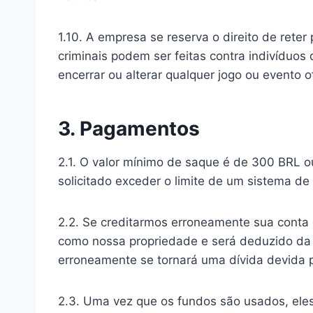
1.10. A empresa se reserva o direito de ret
criminais podem ser feitas contra indivíduo
encerrar ou alterar qualquer jogo ou evento 
3. Pagamentos
2.1. O valor mínimo de saque é de 300 BRL 
solicitado exceder o limite de um sistema d
2.2. Se creditarmos erroneamente sua conta
como nossa propriedade e será deduzido da s
erroneamente se tornará uma dívida devida p
2.3. Uma vez que os fundos são usados, ele