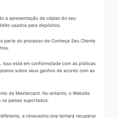
ndo a apresentação de cópias do seu
édito usados para depósitos.
mo parte do processo de Conheça Seu Cliente
nhos.
s. Isso está em conformidade com as práticas
mpostos sobre seus ganhos de acordo com as
ento da Mastercard. No entanto, o Website
 os países suportados.
iferente, a ninecasino.one tentará recuperar