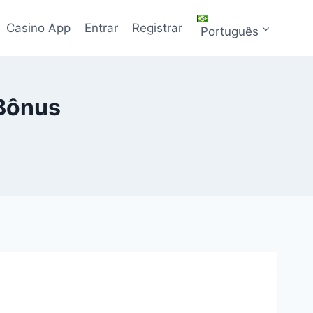
Casino App
Entrar
Registrar
Português
 Bônus