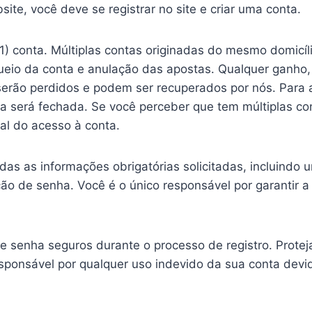
bsite, você deve se registrar no site e criar uma conta.
1) conta. Múltiplas contas originadas do mesmo domicíli
queio da conta e anulação das apostas. Qualquer ganho, 
erão perdidos e podem ser recuperados por nós. Para a
ga será fechada. Se você perceber que tem múltiplas con
al do acesso à conta.
todas as informações obrigatórias solicitadas, incluind
ção de senha. Você é o único responsável por garantir a
e senha seguros durante o processo de registro. Protej
ponsável por qualquer uso indevido da sua conta devi