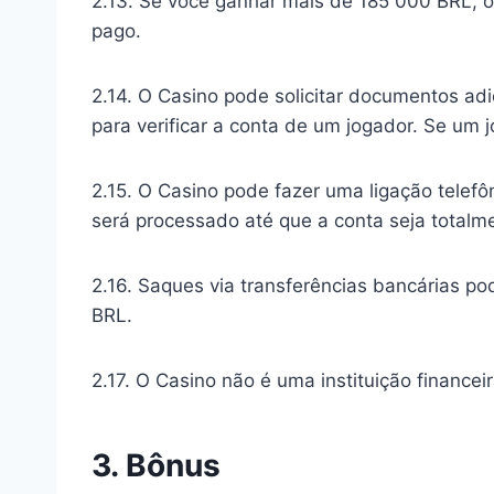
2.13. Se você ganhar mais de 185 000 BRL, o
pago.
2.14. O Casino pode solicitar documentos adic
para verificar a conta de um jogador. Se um 
2.15. O Casino pode fazer uma ligação tele
será processado até que a conta seja totalme
2.16. Saques via transferências bancárias po
BRL.
2.17. O Casino não é uma instituição finance
3. Bônus