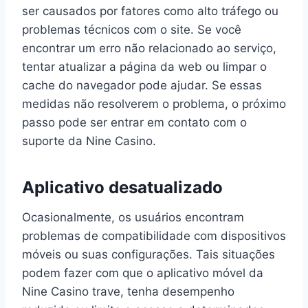
ser causados por fatores como alto tráfego ou
problemas técnicos com o site. Se você
encontrar um erro não relacionado ao serviço,
tentar atualizar a página da web ou limpar o
cache do navegador pode ajudar. Se essas
medidas não resolverem o problema, o próximo
passo pode ser entrar em contato com o
suporte da Nine Casino.
Aplicativo desatualizado
Ocasionalmente, os usuários encontram
problemas de compatibilidade com dispositivos
móveis ou suas configurações. Tais situações
podem fazer com que o aplicativo móvel da
Nine Casino trave, tenha desempenho