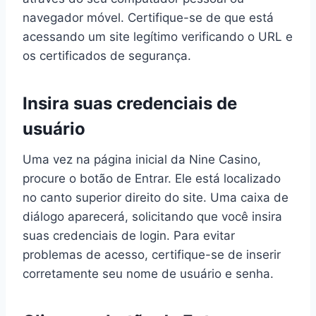
navegador móvel. Certifique-se de que está
acessando um site legítimo verificando o URL e
os certificados de segurança.
Insira suas credenciais de
usuário
Uma vez na página inicial da Nine Casino,
procure o botão de Entrar. Ele está localizado
no canto superior direito do site. Uma caixa de
diálogo aparecerá, solicitando que você insira
suas credenciais de login. Para evitar
problemas de acesso, certifique-se de inserir
corretamente seu nome de usuário e senha.