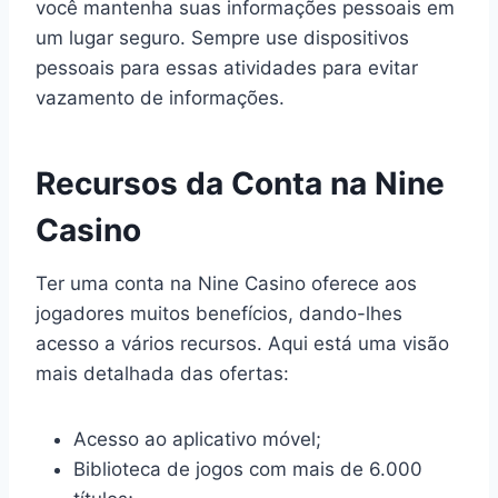
você mantenha suas informações pessoais em
um lugar seguro. Sempre use dispositivos
pessoais para essas atividades para evitar
vazamento de informações.
Recursos da Conta na Nine
Casino
Ter uma conta na Nine Casino oferece aos
jogadores muitos benefícios, dando-lhes
acesso a vários recursos. Aqui está uma visão
mais detalhada das ofertas:
Acesso ao aplicativo móvel;
Biblioteca de jogos com mais de 6.000