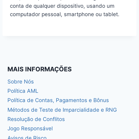
conta de qualquer dispositivo, usando um
computador pessoal, smartphone ou tablet.
MAIS INFORMAÇÕES
Sobre Nós
Política AML
Política de Contas, Pagamentos e Bônus
Métodos de Teste de Imparcialidade e RNG
Resolução de Conflitos
Jogo Responsável
Avisos de Risco