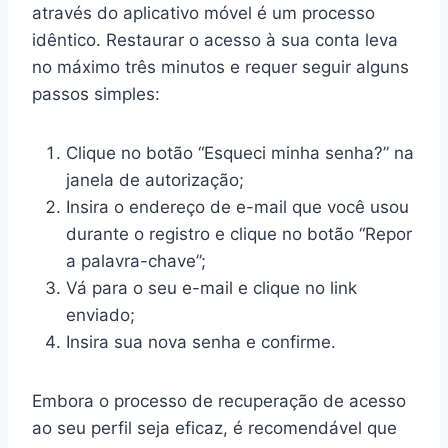
através do aplicativo móvel é um processo
idêntico. Restaurar o acesso à sua conta leva
no máximo três minutos e requer seguir alguns
passos simples:
Clique no botão “Esqueci minha senha?” na
janela de autorização;
Insira o endereço de e-mail que você usou
durante o registro e clique no botão “Repor
a palavra-chave”;
Vá para o seu e-mail e clique no link
enviado;
Insira sua nova senha e confirme.
Embora o processo de recuperação de acesso
ao seu perfil seja eficaz, é recomendável que