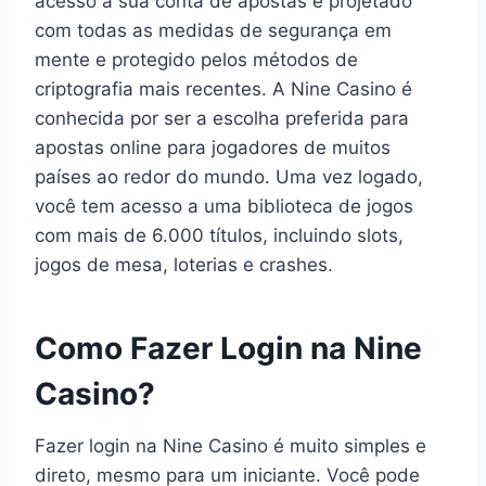
acesso à sua conta de apostas é projetado
com todas as medidas de segurança em
mente e protegido pelos métodos de
criptografia mais recentes. A Nine Casino é
conhecida por ser a escolha preferida para
apostas online para jogadores de muitos
países ao redor do mundo. Uma vez logado,
você tem acesso a uma biblioteca de jogos
com mais de 6.000 títulos, incluindo slots,
jogos de mesa, loterias e crashes.
Como Fazer Login na Nine
Casino?
Fazer login na Nine Casino é muito simples e
direto, mesmo para um iniciante. Você pode