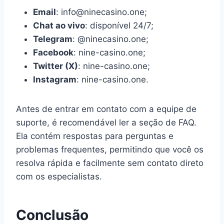
Email
: info@ninecasino.one;
Chat ao vivo
: disponível 24/7;
Telegram
: @ninecasino.one;
Facebook
: nine-casino.one;
Twitter (X)
: nine-casino.one;
Instagram
: nine-casino.one.
Antes de entrar em contato com a equipe de
suporte, é recomendável ler a seção de FAQ.
Ela contém respostas para perguntas e
problemas frequentes, permitindo que você os
resolva rápida e facilmente sem contato direto
com os especialistas.
Conclusão