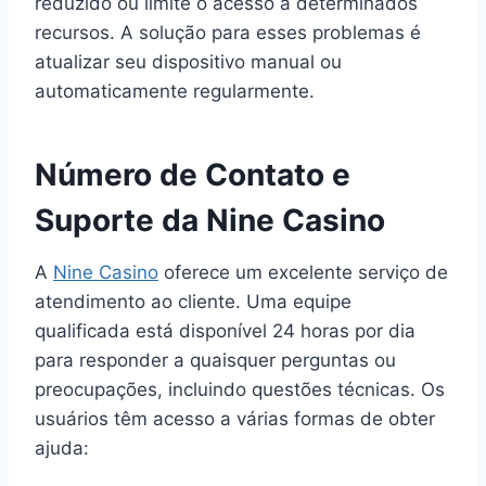
reduzido ou limite o acesso a determinados
recursos. A solução para esses problemas é
atualizar seu dispositivo manual ou
automaticamente regularmente.
Número de Contato e
Suporte da Nine Casino
A
Nine Casino
oferece um excelente serviço de
atendimento ao cliente. Uma equipe
qualificada está disponível 24 horas por dia
para responder a quaisquer perguntas ou
preocupações, incluindo questões técnicas. Os
usuários têm acesso a várias formas de obter
ajuda: