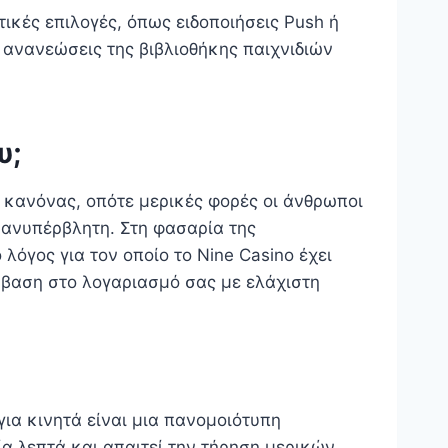
ικές επιλογές, όπως ειδοποιήσεις Push ή
ς ανανεώσεις της βιβλιοθήκης παιχνιδιών
υ;
 κανόνας, οπότε μερικές φορές οι άνθρωποι
 ανυπέρβλητη. Στη φασαρία της
λόγος για τον οποίο το Nine Casino έχει
σβαση στο λογαριασμό σας με ελάχιστη
ια κινητά είναι μια πανομοιότυπη
α λεπτά και απαιτεί την τήρηση μερικών