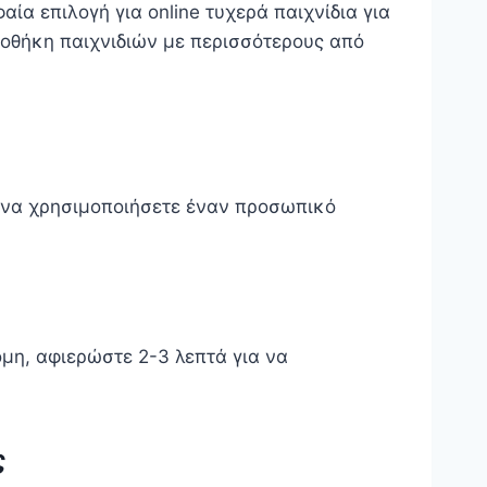
ία επιλογή για online τυχερά παιχνίδια για
λιοθήκη παιχνιδιών με περισσότερους από
ε να χρησιμοποιήσετε έναν προσωπικό
μη, αφιερώστε 2-3 λεπτά για να
ς