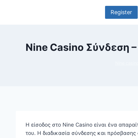
Skip
to
Register
content
Nine Casino Σύνδεση 
Nine casin
Η είσοδος στο Nine Casino είναι ένα απαρ
του. Η διαδικασία σύνδεσης και πρόσβασης