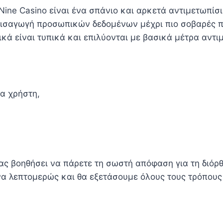
ine Casino είναι ένα σπάνιο και αρκετά αντιμετωπίσι
εισαγωγή προσωπικών δεδομένων μέχρι πιο σοβαρές π
κά είναι τυπικά και επιλύονται με βασικά μέτρα αντ
α χρήστη,
 σας βοηθήσει να πάρετε τη σωστή απόφαση για τη διό
να λεπτομερώς και θα εξετάσουμε όλους τους τρόπους