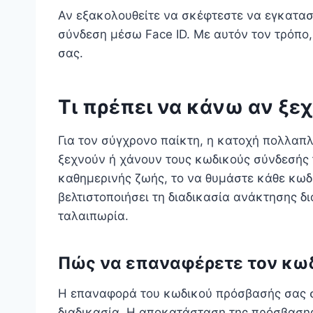
Αν εξακολουθείτε να σκέφτεστε να εγκαταστ
σύνδεση μέσω Face ID. Με αυτόν τον τρόπο,
σας.
Τι πρέπει να κάνω αν ξε
Για τον σύγχρονο παίκτη, η κατοχή πολλαπ
ξεχνούν ή χάνουν τους κωδικούς σύνδεσής τ
καθημερινής ζωής, το να θυμάστε κάθε κωδικ
βελτιστοποιήσει τη διαδικασία ανάκτησης 
ταλαιπωρία.
Πώς να επαναφέρετε τον κωδ
Η επαναφορά του κωδικού πρόσβασής σας στ
διαδικασία. Η αποκατάσταση της πρόσβασης 