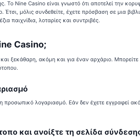
 Το Nine Casino είναι γνωστό ότι αποτελεί την κορυφα
. Έτσι, μόλις συνδεθείτε, έχετε πρόσβαση σε μια βιβ
ζια παιχνίδια, λοταρίες και συντριβές.
ne Casino;
ή και ξεκάθαρη, ακόμη και για έναν αρχάριο. Μπορείτ
ότοπου.
αριασμό
δη προσωπικό λογαριασμό. Εάν δεν έχετε εγγραφεί ακό
τοπο και ανοίξτε τη σελίδα σύνδεση