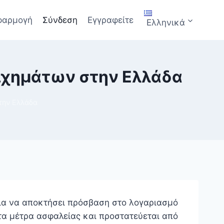
φαρμογή
Σύνδεση
Εγγραφείτε
Ελληνικά
οιχημάτων στην Ελλάδα
την Ελλάδα
για να αποκτήσει πρόσβαση στο λογαριασμό
τα μέτρα ασφαλείας και προστατεύεται από