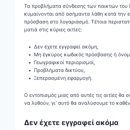
Τα προβλήματα σύνδεσης των παικτών του N
κυμαίνονται από ασήμαντα λάθη κατά την 
πρόσβαση στο λογαριασμό. Τέτοια περιστατι
ματιά στις κύριες αιτίες:
Δεν έχετε εγγραφεί ακόμη,
Μη έγκυρος κωδικός πρόσβασης ή όνομ
Γεωγραφικοί περιορισμοί,
Προβλήματα δικτύου,
Ξεπερασμένη εφαρμογή.
Ο εντοπισμός μιας από αυτές τις αιτίες θα
να λυθούν, γι’ αυτό θα αναλύσουμε το καθέ
Δεν έχετε εγγραφεί ακόμα