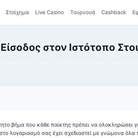
Στοίχημα
Live Casino
Τουρνουά
Cashback
Ε
– Είσοδος στον Ιστότοπο Στ
o
»
Nine Casino Σύνδεση – Είσοδος στον Ιστότοπο Στοιχημάτων σ
αίτητο βήμα που κάθε παίκτης πρέπει να ολοκληρώσει 
 στο λογαριασμό σας έχει σχεδιαστεί με γνώμονα όλα 